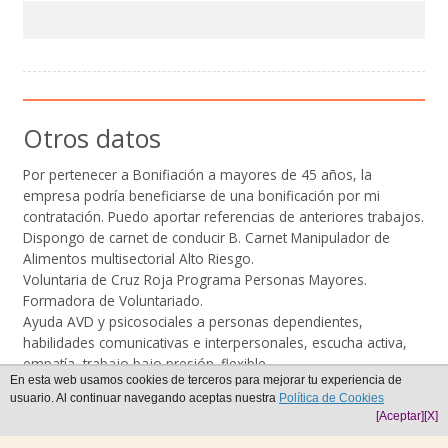
Otros datos
Por pertenecer a Bonifiación a mayores de 45 años, la
empresa podría beneficiarse de una bonificación por mi
contratación. Puedo aportar referencias de anteriores trabajos.
Dispongo de carnet de conducir B. Carnet Manipulador de
Alimentos multisectorial Alto Riesgo.
Voluntaria de Cruz Roja Programa Personas Mayores.
Formadora de Voluntariado.
Ayuda AVD y psicosociales a personas dependientes,
habilidades comunicativas e interpersonales, escucha activa,
empatía, trabajo bajo presión. flexible.
En esta web usamos cookies de terceros para mejorar tu experiencia de
Vocación de ayuda, motivada en el cuidado y atención a
usuario. Al continuar navegando aceptas nuestra
Política de Cookies
personas dependientes, orientada a la calidad del servicio con
[Aceptar]
[X]
trato digno y humano.
VALENCIANO: Bilingüe