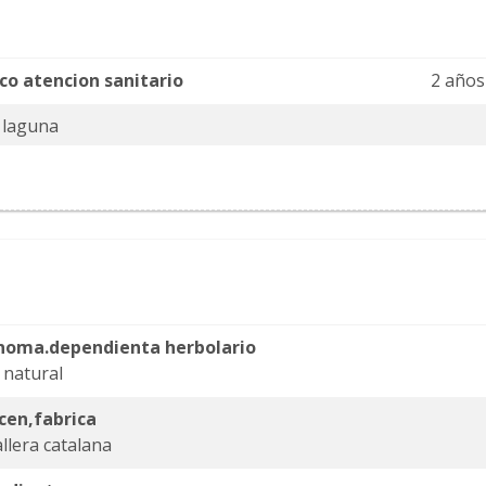
ico atencion sanitario
2 años
a laguna
noma.dependienta herbolario
 natural
cen,fabrica
llera catalana