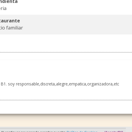
ndienta
ria
staurante
io familiar
 B1. soy responsable,discreta,alegre,empatica,organizadora,etc