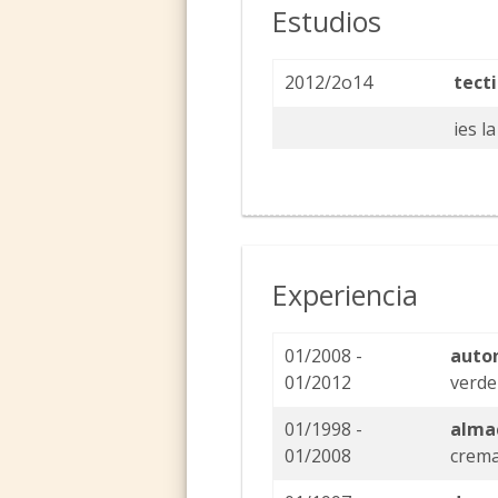
Estudios
2012/2o14
tect
ies l
Experiencia
01/2008 -
auto
01/2012
verde
01/1998 -
alma
01/2008
crema