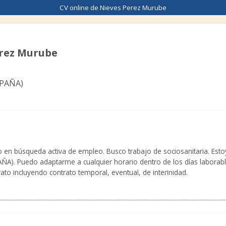
CV online de Nieves Perez Murube
erez Murube
SPAÑA
)
n búsqueda activa de empleo. Busco trabajo de sociosanitaria. Esto
SPAÑA). Puedo adaptarme a cualquier horario dentro de los días laborab
rato incluyendo contrato temporal, eventual, de interinidad.