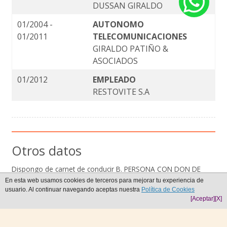
DUSSAN GIRALDO
01/2004 -
AUTONOMO
01/2011
TELECOMUNICACIONES
GIRALDO PATIÑO &
ASOCIADOS
01/2012
EMPLEADO
RESTOVITE S.A
Otros datos
Dispongo de carnet de conducir B. PERSONA CON DON DE
GENTES, RESPONSABLE, CAPAZ DE TRABAJAR CARA AL
En esta web usamos cookies de terceros para mejorar tu experiencia de
PUBLICO Y EN EQUIPO, COCHE PROPIO
usuario. Al continuar navegando aceptas nuestra
Política de Cookies
[Aceptar]
[X]