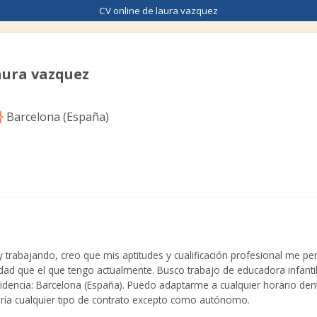
CV online de laura vazquez
aura vazquez
Barcelona (
España
)
rabajando, creo que mis aptitudes y cualificación profesional me perm
dad que el que tengo actualmente. Busco trabajo de educadora infanti
sidencia: Barcelona (España). Puedo adaptarme a cualquier horario dent
aría cualquier tipo de contrato excepto como autónomo.