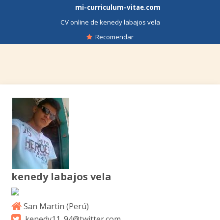
mi-curriculum-vitae.com
CV online de kenedy labajos vela
Recomendar
kenedy labajos vela
San Martin (
Perú
)
kenedy11_94@twitter.com