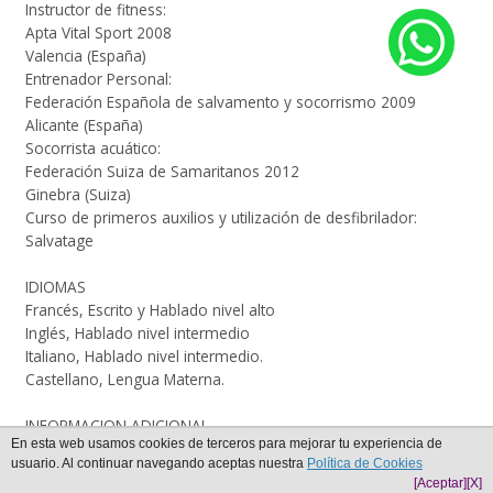
Instructor de fitness:
Apta Vital Sport 2008
Valencia (España)
Entrenador Personal:
Federación Española de salvamento y socorrismo 2009
Alicante (España)
Socorrista acuático:
Federación Suiza de Samaritanos 2012
Ginebra (Suiza)
Curso de primeros auxilios y utilización de desfibrilador:
Salvatage
IDIOMAS
Francés, Escrito y Hablado nivel alto
Inglés, Hablado nivel intermedio
Italiano, Hablado nivel intermedio.
Castellano, Lengua Materna.
INFORMACION ADICIONAL
En esta web usamos cookies de terceros para mejorar tu experiencia de
Disponibilidad inmediata, cualquier tipo de jornada.
usuario. Al continuar navegando aceptas nuestra
Política de Cookies
Carnet B, Vehículo Propio, Disponibilidad para viajar.
[Aceptar]
[X]