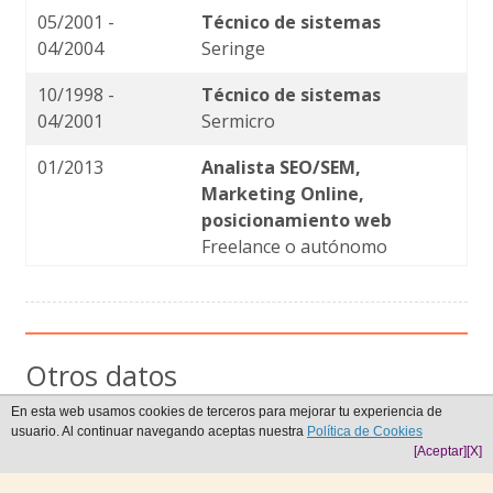
05/2001 -
Técnico de sistemas
04/2004
Seringe
10/1998 -
Técnico de sistemas
04/2001
Sermicro
01/2013
Analista SEO/SEM,
Marketing Online,
posicionamiento web
Freelance o autónomo
Otros datos
En esta web usamos cookies de terceros para mejorar tu experiencia de
Dispongo de carnet de conducir B. Analista SEO/SEM,
usuario. Al continuar navegando aceptas nuestra
Política de Cookies
Marketing Online, Social Media, posicionamiento Web, tengo
[Aceptar]
[X]
experiencia como informático de más de 12 años en el campo
de la administración de sistemas y me considero un