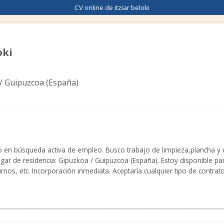
CV online de itziar beloki
oki
/ Guipuzcoa (
España
)
en búsqueda activa de empleo. Busco trabajo de limpieza,plancha y c
gar de residencia: Gipuzkoa / Guipuzcoa (España). Estoy disponible par
rnos, etc. Incorporación inmediata. Aceptaría cualquier tipo de contrato