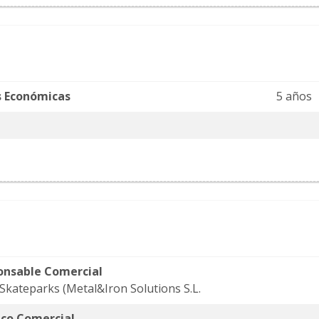
s Económicas
5 años
onsable Comercial
Skateparks (Metal&Iron Solutions S.L.
ico Comercial