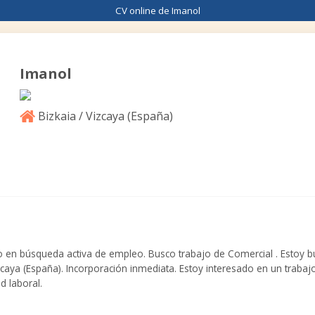
CV online de Imanol
Imanol
Bizkaia / Vizcaya (
España
)
en búsqueda activa de empleo. Busco trabajo de Comercial . Estoy b
izcaya (España). Incorporación inmediata. Estoy interesado en un trabaj
d laboral.