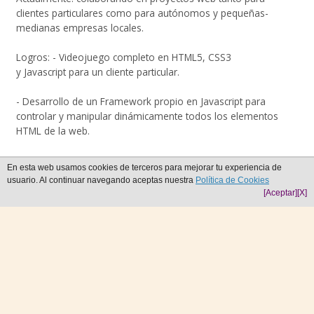
clientes particulares como para autónomos y pequeñas-
medianas empresas locales.
Logros: - Videojuego completo en HTML5, CSS3
y Javascript para un cliente particular.
- Desarrollo de un Framework propio en Javascript para
controlar y manipular dinámicamente todos los elementos
HTML de la web.
En esta web usamos cookies de terceros para mejorar tu experiencia de
Otros datos
usuario. Al continuar navegando aceptas nuestra
Política de Cookies
[Aceptar]
[X]
Idiomas:
Inglés: Nivel Intermedio.
Cursos de Idiomas BBC English.
Valenciano: Nivel Intermedio.
Grau Mitjà de Coneiximents del Valencià.
Concedido por la Junta Qualificadora de Coneiximents