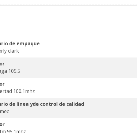
ario de empaque
rly clark
or
ga 105.5
or
bertad 100.1mhz
rio de linea yde control de calidad
omec
or
 fm 95.1mhz