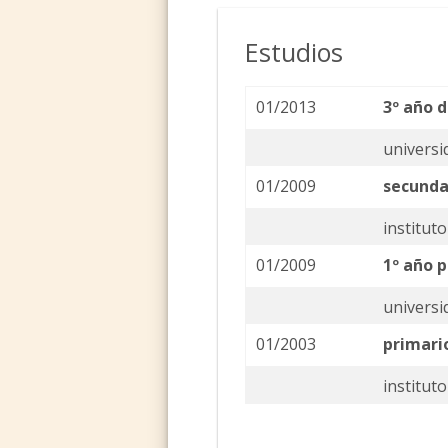
Estudios
01/2013
3º año d
universi
01/2009
secunda
institut
01/2009
1º año 
universi
01/2003
primari
institut