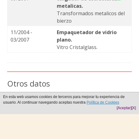
metalicas.
Transformados metalicos del
bierzo
11/2004 -
Empaquetador de vidrio
03/2007
plano.
Vitro Cristalglass.
Otros datos
Dispongo de carnet de conducir B,C1,C,BTP y Certificado de
En esta web usamos cookies de terceros para mejorar tu experiencia de
ap.
usuario. Al continuar navegando aceptas nuestra
Política de Cookies
[Aceptar]
[X]
Crea tu CV online ¡Es gratis!
Hacer currículum vitae