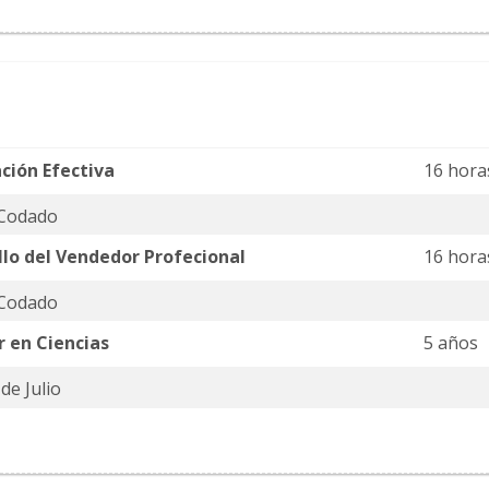
ción Efectiva
16 hora
 Codado
llo del Vendedor Profecional
16 hora
 Codado
r en Ciencias
5 años
de Julio