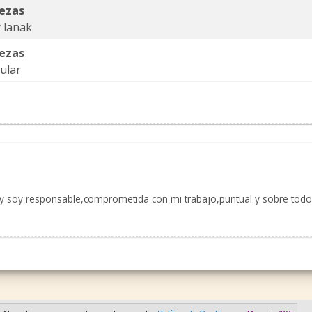
iezas
 lanak
iezas
cular
 y soy responsable,comprometida con mi trabajo,puntual y sobre tod