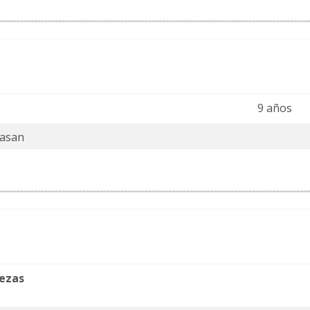
9 años
lasan
iezas