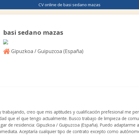
CV online de basi sedano mazas
basi sedano mazas
Gipuzkoa / Guipuzcoa (
España
)
rabajando, creo que mis aptitudes y cualificación prefesional me perm
dad que el que tengo actualmente. Busco trabajo de limpieza de comun
ugar de residencia: Gipuzkoa / Guipuzcoa (España). Puedo adaptarme a 
inmediata. Aceptaría cualquier tipo de contrato excepto como autónom