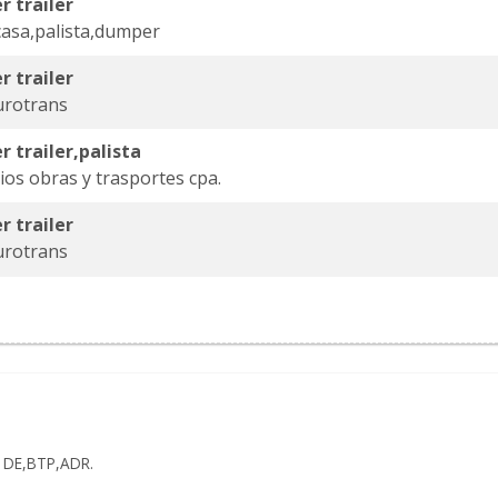
r trailer
asa,palista,dumper
r trailer
urotrans
r trailer,palista
cios obras y trasportes cpa.
r trailer
urotrans
r DE,BTP,ADR.