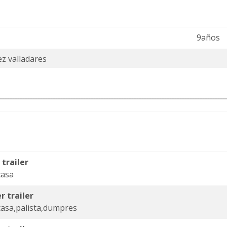
9años
z valladares
 trailer
casa
r trailer
asa,palista,dumpres