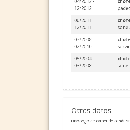
04/2012 -
chofe
12/2012
padec
06/2011 -
chofe
12/2011
sone
03/2008 -
chofe
02/2010
servi
05/2004 -
chofe
03/2008
sone
Otros datos
Dispongo de carnet de conduci