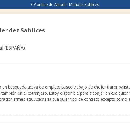
CV online de Amador Mendez Sahlices
endez Sahlices
l (
ESPAÑA
)
 búsqueda activa de empleo. Busco trabajo de chofer trailer,palista.
también en el extranjero. Estoy disponible para trabajar en cualquier h
poración inmediata. Aceptaría cualquier tipo de contrato excepto como