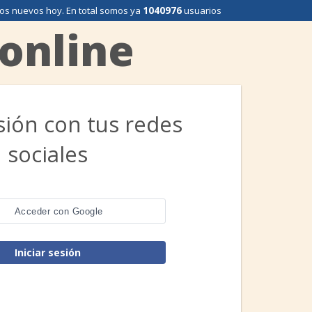
os nuevos hoy
. En total somos ya
1040976
usuarios
 online
esión con tus redes
sociales
Acceder con Google
Iniciar sesión