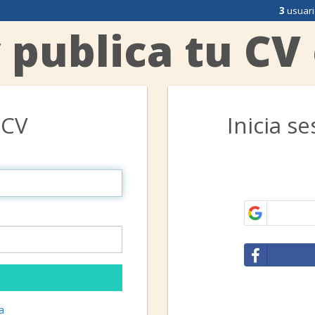
3
usuari
 publica tu CV
 CV
Inicia s
a