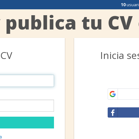
10
usuari
 publica tu CV
 CV
Inicia s
a