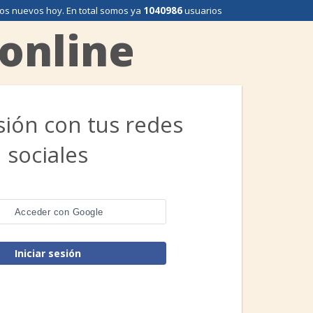
os nuevos hoy
. En total somos ya
1040986
usuarios
 online
esión con tus redes
sociales
Acceder con Google
Iniciar sesión